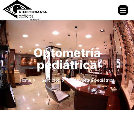
Optometría
pediátrica
Home
Servicios
Optometría pediátrica