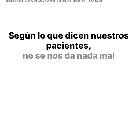
Según lo que dicen nuestros
pacientes,
no se nos da nada mal
¿Vienes?
Nosotras solo podemos decirte una cosa.
Aquí sentirás que las cosas se hacen bien, con un
estándar de calidad al más alto nivel.