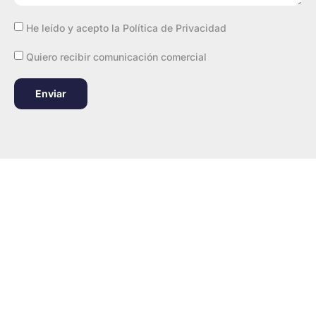
He leído y acepto la
Política de Privacidad
Quiero recibir comunicación comercial
Enviar
¿Vienes?
Nosotras solo podemos decirte una cosa.
Aquí sentirás que las cosas se hacen bien, con un
estándar de calidad al más alto nivel.
El trato es inmejorable
¿Necesitas más?