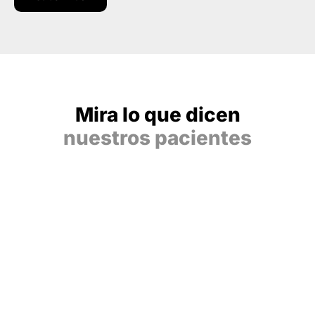
Mira lo que dicen
nuestros pacientes
¿Vienes?
Nosotras solo podemos decirte una cosa.
Aquí sentirás que las cosas se hacen bien, con un