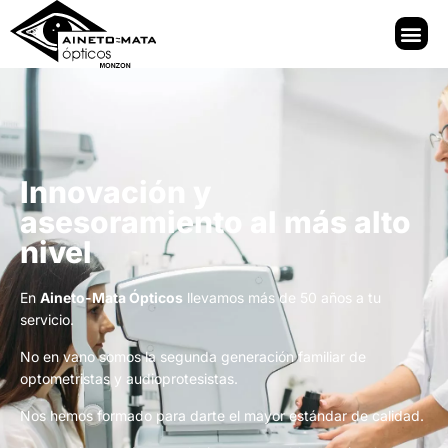
Innovación y
asesoramiento al más alto
nivel
En
Aineto-Mata Ópticos
llevamos más de 50 años a tu
servicio.
No en vano somos la segunda generación familiar de
optometristas y audioprotesistas.
Nos hemos formado para darte el mayor estándar de calidad.